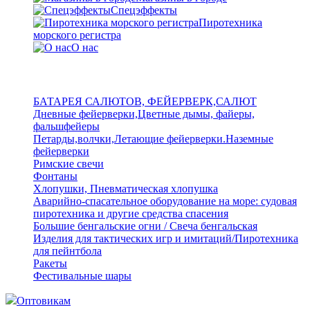
Спецэффекты
Пиротехника
морского регистра
О нас
БАТАРЕЯ САЛЮТОВ, ФЕЙЕРВЕРК,САЛЮТ
Дневные фейерверки,Цветные дымы, файеры,
фальшфейеры
Петарды,волчки,Летающие фейерверки.Наземные
фейерверки
Римские свечи
Фонтаны
Хлопушки, Пневматическая хлопушка
Аварийно-спасательное оборудование на море: судовая
пиротехника и другие средства спасения
Большие бенгальские огни / Свеча бенгальская
Изделия для тактических игр и имитаций/Пиротехника
для пейнтбола
Ракеты
Фестивальные шары
Оптовикам