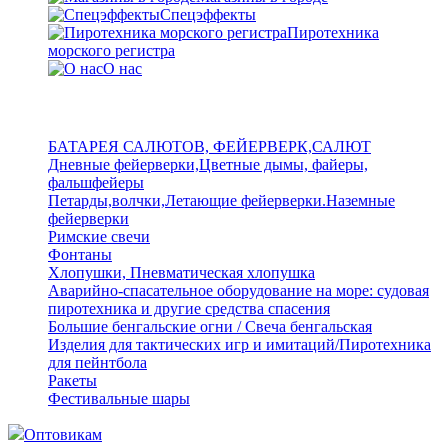
Спецэффекты
Пиротехника
морского регистра
О нас
БАТАРЕЯ САЛЮТОВ, ФЕЙЕРВЕРК,САЛЮТ
Дневные фейерверки,Цветные дымы, файеры,
фальшфейеры
Петарды,волчки,Летающие фейерверки.Наземные
фейерверки
Римские свечи
Фонтаны
Хлопушки, Пневматическая хлопушка
Аварийно-спасательное оборудование на море: судовая
пиротехника и другие средства спасения
Большие бенгальские огни / Свеча бенгальская
Изделия для тактических игр и имитаций/Пиротехника
для пейнтбола
Ракеты
Фестивальные шары
Оптовикам