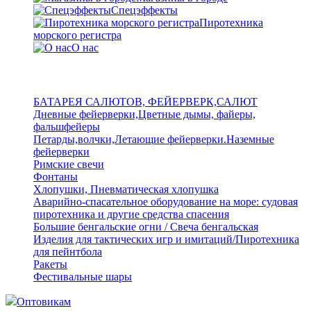
Спецэффекты
Пиротехника
морского регистра
О нас
БАТАРЕЯ САЛЮТОВ, ФЕЙЕРВЕРК,САЛЮТ
Дневные фейерверки,Цветные дымы, файеры,
фальшфейеры
Петарды,волчки,Летающие фейерверки.Наземные
фейерверки
Римские свечи
Фонтаны
Хлопушки, Пневматическая хлопушка
Аварийно-спасательное оборудование на море: судовая
пиротехника и другие средства спасения
Большие бенгальские огни / Свеча бенгальская
Изделия для тактических игр и имитаций/Пиротехника
для пейнтбола
Ракеты
Фестивальные шары
Оптовикам