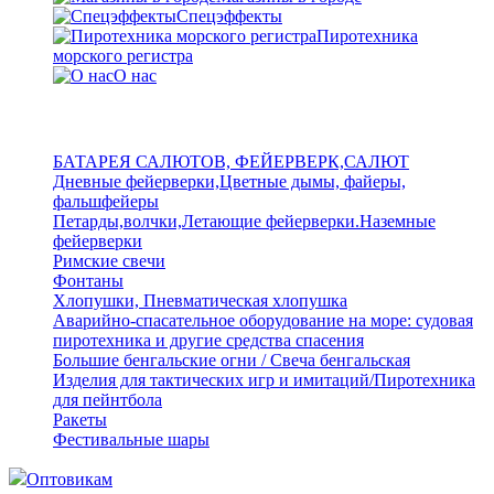
Спецэффекты
Пиротехника
морского регистра
О нас
БАТАРЕЯ САЛЮТОВ, ФЕЙЕРВЕРК,САЛЮТ
Дневные фейерверки,Цветные дымы, файеры,
фальшфейеры
Петарды,волчки,Летающие фейерверки.Наземные
фейерверки
Римские свечи
Фонтаны
Хлопушки, Пневматическая хлопушка
Аварийно-спасательное оборудование на море: судовая
пиротехника и другие средства спасения
Большие бенгальские огни / Свеча бенгальская
Изделия для тактических игр и имитаций/Пиротехника
для пейнтбола
Ракеты
Фестивальные шары
Оптовикам