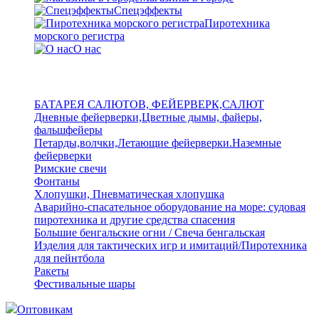
Спецэффекты
Пиротехника
морского регистра
О нас
БАТАРЕЯ САЛЮТОВ, ФЕЙЕРВЕРК,САЛЮТ
Дневные фейерверки,Цветные дымы, файеры,
фальшфейеры
Петарды,волчки,Летающие фейерверки.Наземные
фейерверки
Римские свечи
Фонтаны
Хлопушки, Пневматическая хлопушка
Аварийно-спасательное оборудование на море: судовая
пиротехника и другие средства спасения
Большие бенгальские огни / Свеча бенгальская
Изделия для тактических игр и имитаций/Пиротехника
для пейнтбола
Ракеты
Фестивальные шары
Оптовикам