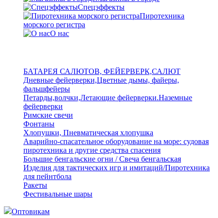
Спецэффекты
Пиротехника
морского регистра
О нас
БАТАРЕЯ САЛЮТОВ, ФЕЙЕРВЕРК,САЛЮТ
Дневные фейерверки,Цветные дымы, файеры,
фальшфейеры
Петарды,волчки,Летающие фейерверки.Наземные
фейерверки
Римские свечи
Фонтаны
Хлопушки, Пневматическая хлопушка
Аварийно-спасательное оборудование на море: судовая
пиротехника и другие средства спасения
Большие бенгальские огни / Свеча бенгальская
Изделия для тактических игр и имитаций/Пиротехника
для пейнтбола
Ракеты
Фестивальные шары
Оптовикам