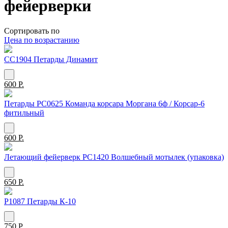
фейерверки
Сортировать по
Цена по возрастанию
СС1904 Петарды Динамит
600 Р.
Петарды РС0625 Команда корсара Моргана 6ф / Корсар-6
фитильный
600 Р.
Летающий фейерверк РС1420 Волшебный мотылек (упаковка)
650 Р.
Р1087 Петарды К-10
750 Р.