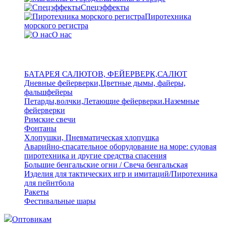
Спецэффекты
Пиротехника
морского регистра
О нас
БАТАРЕЯ САЛЮТОВ, ФЕЙЕРВЕРК,САЛЮТ
Дневные фейерверки,Цветные дымы, файеры,
фальшфейеры
Петарды,волчки,Летающие фейерверки.Наземные
фейерверки
Римские свечи
Фонтаны
Хлопушки, Пневматическая хлопушка
Аварийно-спасательное оборудование на море: судовая
пиротехника и другие средства спасения
Большие бенгальские огни / Свеча бенгальская
Изделия для тактических игр и имитаций/Пиротехника
для пейнтбола
Ракеты
Фестивальные шары
Оптовикам