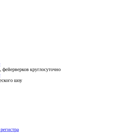
9
, фейерверков круглосуточно
0
еского шоу
 регистра