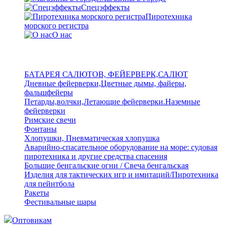
Спецэффекты
Пиротехника
морского регистра
О нас
БАТАРЕЯ САЛЮТОВ, ФЕЙЕРВЕРК,САЛЮТ
Дневные фейерверки,Цветные дымы, файеры,
фальшфейеры
Петарды,волчки,Летающие фейерверки.Наземные
фейерверки
Римские свечи
Фонтаны
Хлопушки, Пневматическая хлопушка
Аварийно-спасательное оборудование на море: судовая
пиротехника и другие средства спасения
Большие бенгальские огни / Свеча бенгальская
Изделия для тактических игр и имитаций/Пиротехника
для пейнтбола
Ракеты
Фестивальные шары
Оптовикам