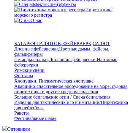
Спецэффекты
Пиротехника
морского регистра
О нас
БАТАРЕЯ САЛЮТОВ, ФЕЙЕРВЕРК,САЛЮТ
Дневные фейерверки,Цветные дымы, файеры,
фальшфейеры
Петарды,волчки,Летающие фейерверки.Наземные
фейерверки
Римские свечи
Фонтаны
Хлопушки, Пневматическая хлопушка
Аварийно-спасательное оборудование на море: судовая
пиротехника и другие средства спасения
Большие бенгальские огни / Свеча бенгальская
Изделия для тактических игр и имитаций/Пиротехника
для пейнтбола
Ракеты
Фестивальные шары
Оптовикам