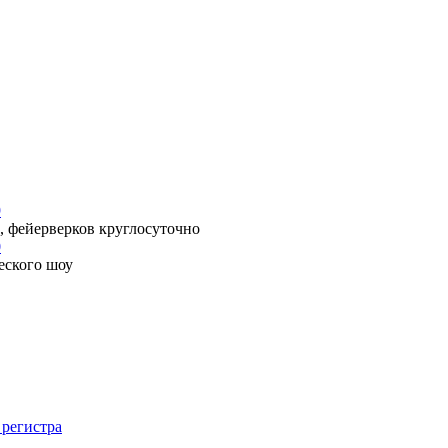
9
, фейерверков круглосуточно
0
еского шоу
 регистра