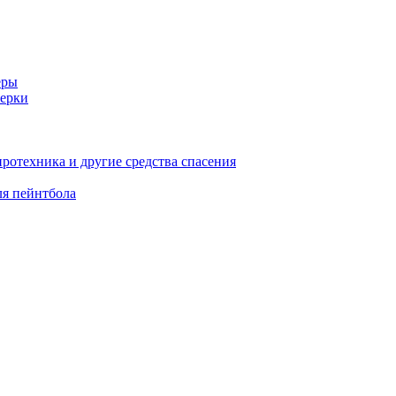
еры
ерки
иротехника и другие средства спасения
ля пейнтбола