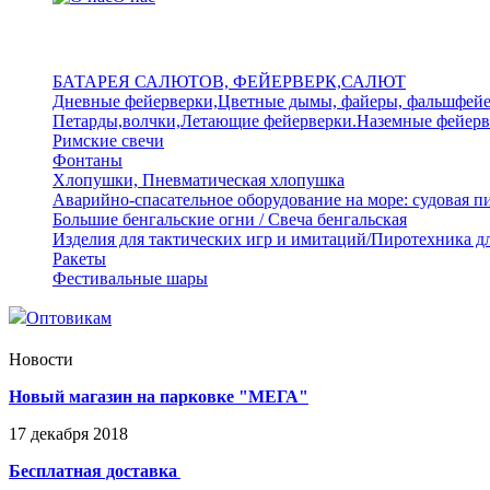
БАТАРЕЯ САЛЮТОВ, ФЕЙЕРВЕРК,САЛЮТ
Дневные фейерверки,Цветные дымы, файеры, фальшфей
Петарды,волчки,Летающие фейерверки.Наземные фейерв
Римские свечи
Фонтаны
Хлопушки, Пневматическая хлопушка
Аварийно-спасательное оборудование на море: судовая п
Большие бенгальские огни / Свеча бенгальская
Изделия для тактических игр и имитаций/Пиротехника д
Ракеты
Фестивальные шары
Оптовикам
Новости
Новый магазин на парковке "МЕГА"
17
декабря
2018
Бесплатная доставка