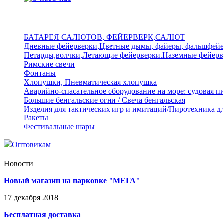
БАТАРЕЯ САЛЮТОВ, ФЕЙЕРВЕРК,САЛЮТ
Дневные фейерверки,Цветные дымы, файеры, фальшфей
Петарды,волчки,Летающие фейерверки.Наземные фейерв
Римские свечи
Фонтаны
Хлопушки, Пневматическая хлопушка
Аварийно-спасательное оборудование на море: судовая п
Большие бенгальские огни / Свеча бенгальская
Изделия для тактических игр и имитаций/Пиротехника д
Ракеты
Фестивальные шары
Оптовикам
Новости
Новый магазин на парковке "МЕГА"
17
декабря
2018
Бесплатная доставка