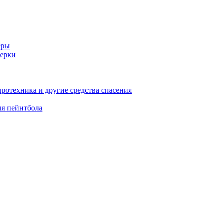
еры
ерки
иротехника и другие средства спасения
ля пейнтбола