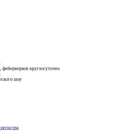
9
, фейерверков круглосуточно
0
еского шоу
 регистра