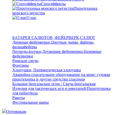
Спецэффекты
Пиротехника
морского регистра
О нас
БАТАРЕЯ САЛЮТОВ, ФЕЙЕРВЕРК,САЛЮТ
Дневные фейерверки,Цветные дымы, файеры,
фальшфейеры
Петарды,волчки,Летающие фейерверки.Наземные
фейерверки
Римские свечи
Фонтаны
Хлопушки, Пневматическая хлопушка
Аварийно-спасательное оборудование на море: судовая
пиротехника и другие средства спасения
Большие бенгальские огни / Свеча бенгальская
Изделия для тактических игр и имитаций/Пиротехника
для пейнтбола
Ракеты
Фестивальные шары
Оптовикам