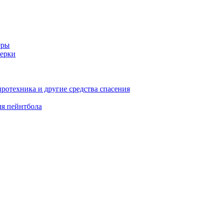
еры
ерки
иротехника и другие средства спасения
ля пейнтбола