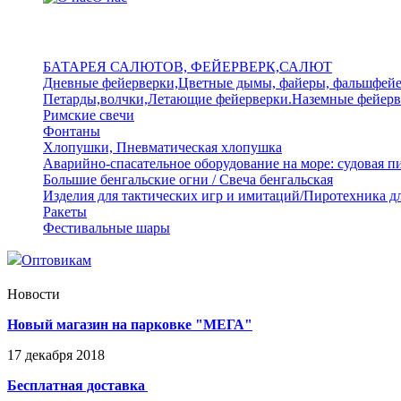
БАТАРЕЯ САЛЮТОВ, ФЕЙЕРВЕРК,САЛЮТ
Дневные фейерверки,Цветные дымы, файеры, фальшфей
Петарды,волчки,Летающие фейерверки.Наземные фейерв
Римские свечи
Фонтаны
Хлопушки, Пневматическая хлопушка
Аварийно-спасательное оборудование на море: судовая п
Большие бенгальские огни / Свеча бенгальская
Изделия для тактических игр и имитаций/Пиротехника д
Ракеты
Фестивальные шары
Оптовикам
Новости
Новый магазин на парковке "МЕГА"
17
декабря
2018
Бесплатная доставка