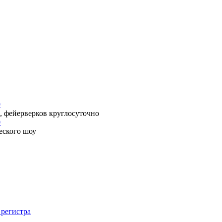
9
, фейерверков круглосуточно
0
еского шоу
 регистра