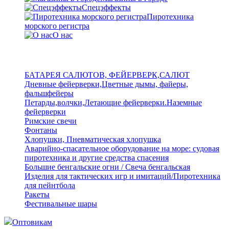
Спецэффекты
Пиротехника
морского регистра
О нас
БАТАРЕЯ САЛЮТОВ, ФЕЙЕРВЕРК,САЛЮТ
Дневные фейерверки,Цветные дымы, файеры,
фальшфейеры
Петарды,волчки,Летающие фейерверки.Наземные
фейерверки
Римские свечи
Фонтаны
Хлопушки, Пневматическая хлопушка
Аварийно-спасательное оборудование на море: судовая
пиротехника и другие средства спасения
Большие бенгальские огни / Свеча бенгальская
Изделия для тактических игр и имитаций/Пиротехника
для пейнтбола
Ракеты
Фестивальные шары
Оптовикам