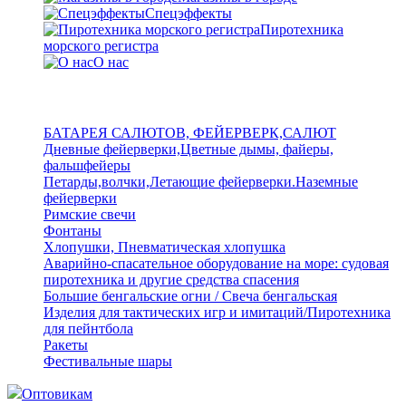
Спецэффекты
Пиротехника
морского регистра
О нас
БАТАРЕЯ САЛЮТОВ, ФЕЙЕРВЕРК,САЛЮТ
Дневные фейерверки,Цветные дымы, файеры,
фальшфейеры
Петарды,волчки,Летающие фейерверки.Наземные
фейерверки
Римские свечи
Фонтаны
Хлопушки, Пневматическая хлопушка
Аварийно-спасательное оборудование на море: судовая
пиротехника и другие средства спасения
Большие бенгальские огни / Свеча бенгальская
Изделия для тактических игр и имитаций/Пиротехника
для пейнтбола
Ракеты
Фестивальные шары
Оптовикам