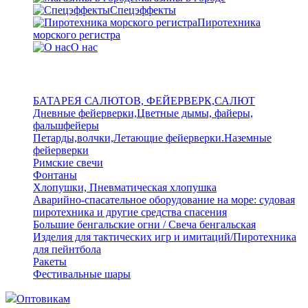
Спецэффекты
Пиротехника
морского регистра
О нас
БАТАРЕЯ САЛЮТОВ, ФЕЙЕРВЕРК,САЛЮТ
Дневные фейерверки,Цветные дымы, файеры,
фальшфейеры
Петарды,волчки,Летающие фейерверки.Наземные
фейерверки
Римские свечи
Фонтаны
Хлопушки, Пневматическая хлопушка
Аварийно-спасательное оборудование на море: судовая
пиротехника и другие средства спасения
Большие бенгальские огни / Свеча бенгальская
Изделия для тактических игр и имитаций/Пиротехника
для пейнтбола
Ракеты
Фестивальные шары
Оптовикам