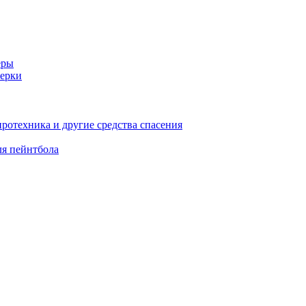
еры
ерки
иротехника и другие средства спасения
ля пейнтбола