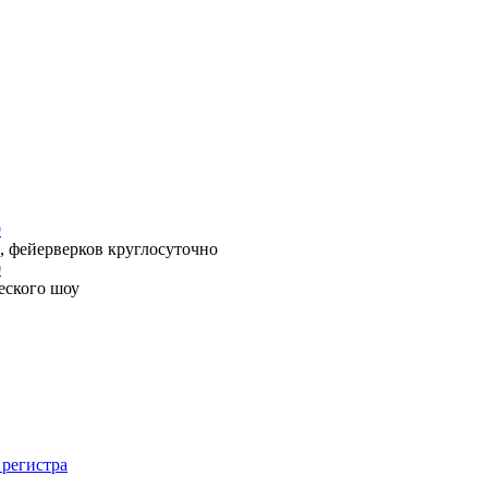
9
, фейерверков круглосуточно
0
еского шоу
 регистра