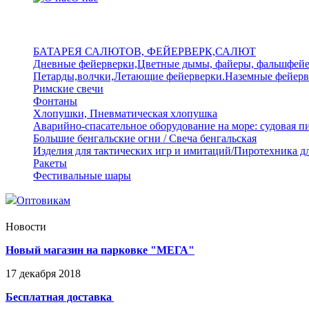
БАТАРЕЯ САЛЮТОВ, ФЕЙЕРВЕРК,САЛЮТ
Дневные фейерверки,Цветные дымы, файеры, фальшфей
Петарды,волчки,Летающие фейерверки.Наземные фейерв
Римские свечи
Фонтаны
Хлопушки, Пневматическая хлопушка
Аварийно-спасательное оборудование на море: судовая п
Большие бенгальские огни / Свеча бенгальская
Изделия для тактических игр и имитаций/Пиротехника д
Ракеты
Фестивальные шары
Оптовикам
Новости
Новый магазин на парковке "МЕГА"
17
декабря
2018
Бесплатная доставка