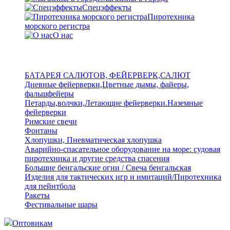
Спецэффекты
Пиротехника
морского регистра
О нас
БАТАРЕЯ САЛЮТОВ, ФЕЙЕРВЕРК,САЛЮТ
Дневные фейерверки,Цветные дымы, файеры,
фальшфейеры
Петарды,волчки,Летающие фейерверки.Наземные
фейерверки
Римские свечи
Фонтаны
Хлопушки, Пневматическая хлопушка
Аварийно-спасательное оборудование на море: судовая
пиротехника и другие средства спасения
Большие бенгальские огни / Свеча бенгальская
Изделия для тактических игр и имитаций/Пиротехника
для пейнтбола
Ракеты
Фестивальные шары
Оптовикам