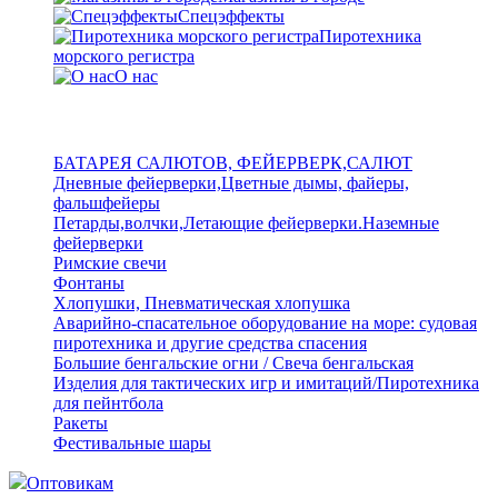
Спецэффекты
Пиротехника
морского регистра
О нас
БАТАРЕЯ САЛЮТОВ, ФЕЙЕРВЕРК,САЛЮТ
Дневные фейерверки,Цветные дымы, файеры,
фальшфейеры
Петарды,волчки,Летающие фейерверки.Наземные
фейерверки
Римские свечи
Фонтаны
Хлопушки, Пневматическая хлопушка
Аварийно-спасательное оборудование на море: судовая
пиротехника и другие средства спасения
Большие бенгальские огни / Свеча бенгальская
Изделия для тактических игр и имитаций/Пиротехника
для пейнтбола
Ракеты
Фестивальные шары
Оптовикам