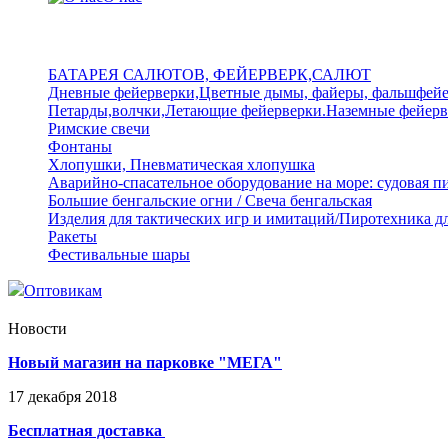
БАТАРЕЯ САЛЮТОВ, ФЕЙЕРВЕРК,САЛЮТ
Дневные фейерверки,Цветные дымы, файеры, фальшфей
Петарды,волчки,Летающие фейерверки.Наземные фейерв
Римские свечи
Фонтаны
Хлопушки, Пневматическая хлопушка
Аварийно-спасательное оборудование на море: судовая п
Большие бенгальские огни / Свеча бенгальская
Изделия для тактических игр и имитаций/Пиротехника д
Ракеты
Фестивальные шары
Оптовикам
Новости
Новый магазин на парковке "МЕГА"
17
декабря
2018
Бесплатная доставка