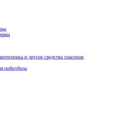
еры
ерки
иротехника и другие средства спасения
ля пейнтбола