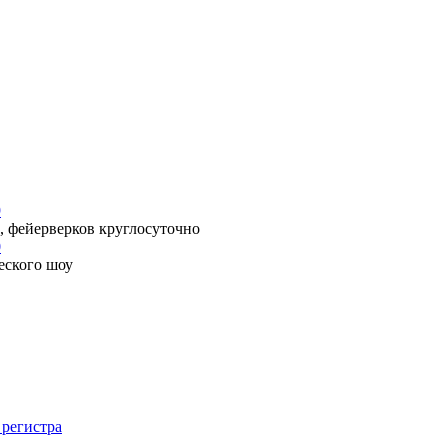
9
, фейерверков круглосуточно
0
еского шоу
 регистра